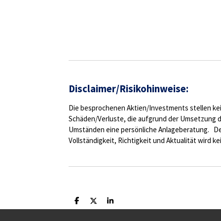
Disclaimer/Risikohinweise:
Die besprochenen Aktien/Investments stellen kei
Schäden/Verluste, die aufgrund der Umsetzung d
Umständen eine persönliche Anlageberatung. Der 
Vollständigkeit, Richtigkeit und Aktualität wird 
T
T
T
e
e
e
i
i
i