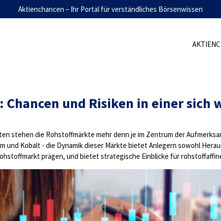
Aktienchancen – Ihr Portal für verständliches Börsenwissen
AKTIEN
: Chancen und Risiken in einer sich
heiten stehen die Rohstoffmärkte mehr denn je im Zentrum der Aufmerksam
ium und Kobalt - die Dynamik dieser Märkte bietet Anlegern sowohl Hera
Rohstoffmarkt prägen, und bietet strategische Einblicke für rohstoffaffin