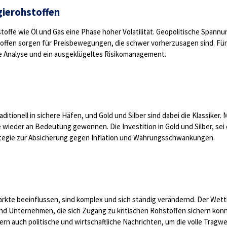
rgierohstoffen
offe wie Öl und Gas eine Phase hoher Volatilität. Geopolitische Spannu
toffen sorgen für Preisbewegungen, die schwer vorherzusagen sind. Fü
ge Analyse und ein ausgeklügeltes Risikomanagement.
ditionell in sichere Häfen, und Gold und Silber sind dabei die Klassiker. 
e wieder an Bedeutung gewonnen. Die Investition in Gold und Silber, sei
tegie zur Absicherung gegen Inflation und Währungsschwankungen.
rkte beeinflussen, sind komplex und sich ständig verändernd. Der Wett
nd Unternehmen, die sich Zugang zu kritischen Rohstoffen sichern könne
ern auch politische und wirtschaftliche Nachrichten, um die volle Tragw