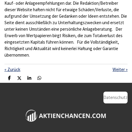
Kauf- oder Anlageempfehlungen dar. Die Redaktion/Betreiber
dieser Website haften nicht für etwaige Schäden/Verluste, die
aufgrund der Umsetzung der Gedanken oder Ideen entstehen. Die
Seite dient ausschließlich zu Unterhaltungszwecken und ersetzt
unter keinen Umständen eine persönliche Anlageberatung. Der
Erwerb von Wertpapieren birgt Risiken, die zum Totalverlust des
eingesetzten Kapitals führen können. Für die Vollständigkeit,
Richtigkeit und Aktualität wird keinerlei Haftung oder Garantie
übernommen.
«
Zurück
Weiter
»
T
T
T
T
e
e
e
e
i
i
i
i
l
l
l
l
Datenschutz
e
e
e
e
n
n
n
n